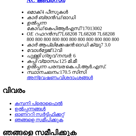
AC കംപ്രസർ
മൊക്:
4 പീസുകൾ
കാർ ബ്രാൻഡ്:
ഓഡി
ഉൽപ്പന്ന
കോഡ്:
കെപിആർഎസ്717013002
OE റഫറൻസ്:
7L68208 7L68208 7L68208
800 800 800 800 800 800 800 800 800 800 800
കാർ ആപ്ലിക്കേഷൻ:
ഓഡി ക്യു7 3.0
വോൾട്ടേജ്:
12വി
പുള്ളി ഗ്രൂവ് നമ്പർ:
6
കപ്പി വ്യാസം:
125 മി.മീ
ഉൽപ്പന്ന പരമ്പര:
കെ.പി.ആർ.എസ്.
സ്ഥാനചലനം:
170.5 സിസി
അന്വേഷണം
വിശദാംശങ്ങൾ
വിവരം
കമ്പനി പ്രൊഫൈൽ
ഉൽപ്പന്നങ്ങൾ
ഓണററി സർട്ടിഫിക്കറ്റ്
ഞങ്ങളെ സമീപിക്കുക
ഞങ്ങളെ സമീപിക്കുക