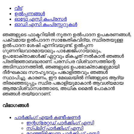
വീട്
ഉൽപ്പന്നങ്ങൾ
ഓട്ടോ എസി കംപ്രസർ
ഓഡി എസി കംപ്രസ്സറുകൾ
ഞങ്ങളുടെ ഫാക്ടറിയിൽ നൂതന ഉൽ‌പാദന ഉപകരണങ്ങൾ,
പക്വമായ ഉൽ‌പാദന സാങ്കേതികവിദ്യ, സ്ഥിരതയുള്ള
ഉൽ‌പാദന ശേഷി എന്നിവയുണ്ട്. ഉൽ‌പ്പന്ന
ഗുണനിലവാരമായാലും പാക്കേജിംഗായാലും,
ഉപഭോക്താക്കൾക്ക് ഏറ്റവും മികച്ചത് നൽകാൻ ഞങ്ങൾ
പ്രതിജ്ഞാബദ്ധരാണ്. പരസ്പര വിശ്വാസത്തിന്റെ
അടിസ്ഥാനത്തിൽ, ഞങ്ങളുടെ ഉപഭോക്താക്കളുമായി
ദീർഘകാല സൗഹൃദവും പങ്കാളിത്തവും ഞങ്ങൾ
സ്ഥാപിച്ചു. കാരണം, ഈ മേഖലയിൽ നിങ്ങളുടെ ആദ്യ
തിരഞ്ഞെടുപ്പും സ്ഥിര പങ്കാളിയുമാകാൻ ആവശ്യമായ
ആത്മവിശ്വാസത്തോടെ, അധിക മൈൽ പോകാൻ
ഞങ്ങൾ തയ്യാറാണ്.
വിഭാഗങ്ങൾ
പാർക്കിംഗ് എയർ കണ്ടീഷണർ
ഇന്റഗ്രേറ്റഡ് പാർക്കിംഗ് എസി
സ്പ്ലിറ്റ് പാർക്കിംഗ് എസി
മറഞ്ഞിരിക്കുന്ന പാർക്കിംഗ് എസി