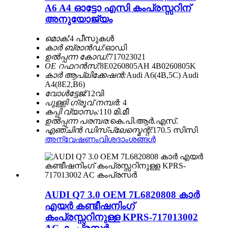
A6 A4 ഓട്ടോ എസി കംപ്രസ്സറിന്
അനുയോജ്യം
മൊക്:
4 പീസുകൾ
കാർ ബ്രാൻഡ്:
ഓഡി
ഉൽപ്പന്ന കോഡ്:
717023021
OE റഫറൻസ്:
8E0260805AH 4B0260805K
കാർ ആപ്ലിക്കേഷൻ:
Audi A6(4B,5C) Audi
A4(8E2,B6)
വോൾട്ടേജ്:
12വി
പുള്ളി ഗ്രൂവ് നമ്പർ:
4
കപ്പി വ്യാസം:
110 മി.മീ
ഉൽപ്പന്ന പരമ്പര:
കെ.പി.ആർ.എസ്.
എഞ്ചിൻ ഡിസ്പ്ലേസ്മെന്റ്:
170.5 സിസി
അന്വേഷണം
വിശദാംശങ്ങൾ
AUDI Q7 3.0 OEM 7L6820808 കാർ
എയർ കണ്ടീഷനിംഗ്
കംപ്രസ്സറിനുള്ള KPRS-717013002