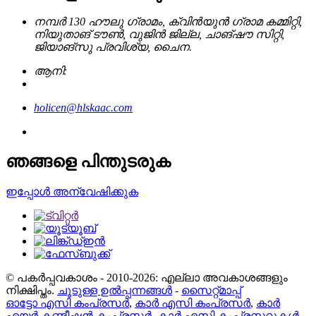
നമ്പർ 130 ഹൗലു ഗ്രാമം, ക്വിൻയുൻ ഗ്രാമ കമ്മിറ്റി,
നിയുതാങ് ടൗൺ, വുജിൻ ജില്ല, ചാങ്‌ഷൗ സിറ്റി,
ജിയാങ്‌സു പ്രവിശ്യ, ചൈന.
ആനി:
holicen@hlskaac.com
ഞങ്ങളെ പിന്തുടരുക
ഇപ്പോൾ അന്വേഷിക്കുക
© പകർപ്പവകാശം - 2010-2026: എല്ലാ അവകാശങ്ങളും
നിക്ഷിപ്തം.
ചൂടുള്ള ഉൽപ്പന്നങ്ങൾ
-
സൈറ്റ്മാപ്പ്
ഓട്ടോ എസി കംപ്രസർ
,
കാർ എസി കംപ്രസർ
,
കാർ
എയർ കണ്ടീഷൻ കംപ്രസർ
,
കാർ എസി കംപ്രസ്സറുകൾ
,