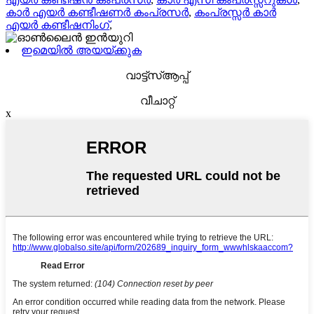
കാർ എയർ കണ്ടീഷണർ കംപ്രസർ
,
കംപ്രസ്സർ കാർ
എയർ കണ്ടീഷനിംഗ്
,
ഇമെയിൽ അയയ്ക്കുക
വാട്ട്‌സ്ആപ്പ്
വീചാറ്റ്
x