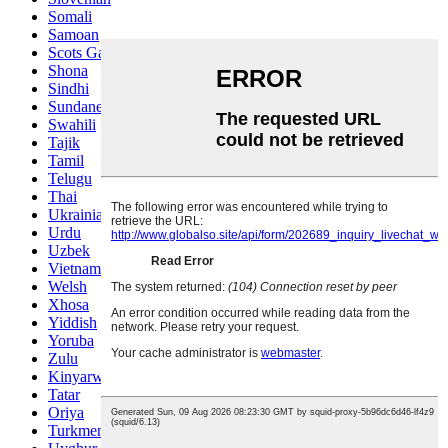
Somali
Samoan
Scots Gaelic
Shona
Sindhi
Sundanese
Swahili
Tajik
Tamil
Telugu
Thai
Ukrainian
Urdu
Uzbek
Vietnamese
Welsh
Xhosa
Yiddish
Yoruba
Zulu
Kinyarwanda
Tatar
Oriya
Turkmen