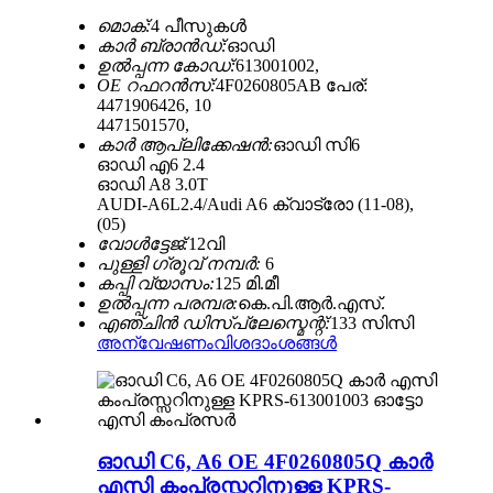
മൊക്:
4 പീസുകൾ
കാർ ബ്രാൻഡ്:
ഓഡി
ഉൽപ്പന്ന കോഡ്:
613001002,
OE റഫറൻസ്:
4F0260805AB പേര്:
4471906426, 10
4471501570,
കാർ ആപ്ലിക്കേഷൻ:
ഓഡി സി6
ഓഡി എ6 2.4
ഓഡി A8 3.0T
AUDI-A6L2.4/Audi A6 ക്വാട്രോ (11-08),
(05)
വോൾട്ടേജ്:
12വി
പുള്ളി ഗ്രൂവ് നമ്പർ:
6
കപ്പി വ്യാസം:
125 മി.മീ
ഉൽപ്പന്ന പരമ്പര:
കെ.പി.ആർ.എസ്.
എഞ്ചിൻ ഡിസ്പ്ലേസ്മെന്റ്:
133 സിസി
അന്വേഷണം
വിശദാംശങ്ങൾ
ഓഡി C6, A6 OE 4F0260805Q കാർ
എസി കംപ്രസ്സറിനുള്ള KPRS-