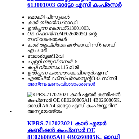
613001003 ഓട്ടോ എസി കംപ്രസർ
മൊക്:
4 പീസുകൾ
കാർ ബ്രാൻഡ്:
ഓഡി
ഉൽപ്പന്ന കോഡ്:
613001003,
OE റഫറൻസ്:
4F0260805Q ന്റെ
സവിശേഷതകൾ
കാർ ആപ്ലിക്കേഷൻ:
ഓഡി സി6 ഓഡി
എ6 3.0ടി
വോൾട്ടേജ്:
12വി
പുള്ളി ഗ്രൂവ് നമ്പർ:
6
കപ്പി വ്യാസം:
115 മി.മീ
ഉൽപ്പന്ന പരമ്പര:
കെ.പി.ആർ.എസ്.
എഞ്ചിൻ ഡിസ്പ്ലേസ്മെന്റ്:
133 സിസി
അന്വേഷണം
വിശദാംശങ്ങൾ
KPRS-717023021 കാർ എയർ
കണ്ടീഷൻ കംപ്രസർ OE
8E0260805AH 4B0260805K, ഓഡി